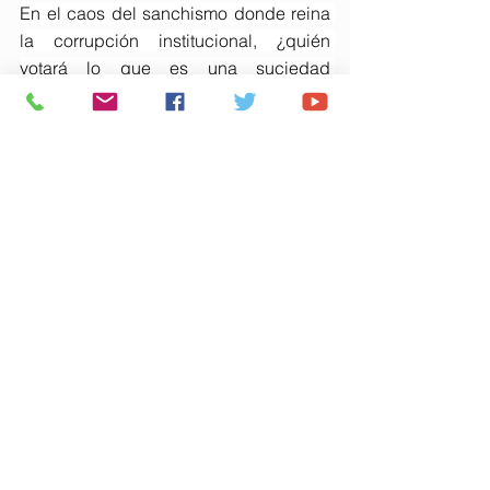
En el caos del sanchismo donde reina 
la corrupción institucional, ¿quién 
votará lo que es una suciedad 
indiscutible?
RECORDATORIO. Según el Código 
Penal, coautor es quien participa en un 
delito perpetrado por varios sujetos, los 
cuales llevan a cabo las acciones 
típicas, propias, del hecho punible. 
Caso de Pedro, Begoña o David 
Azagra.
Comentarios