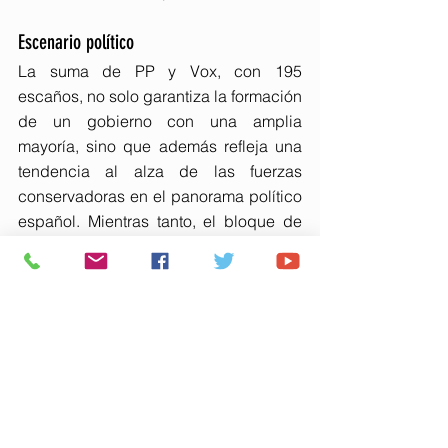
Escenario político
La suma de PP y Vox, con 195 
escaños, no solo garantiza la formación 
de un gobierno con una amplia 
mayoría, sino que además refleja una 
tendencia al alza de las fuerzas 
conservadoras en el panorama político 
español. Mientras tanto, el bloque de 
izquierda, debilitado y fragmentado, se 
enfrenta a un escenario complicado 
que dificulta su continuidad en el 
poder.
La encuesta de GAD3 sugiere un 
cambio de rumbo en la política 
española, con el PP y Vox como 
principales protagonistas en un 