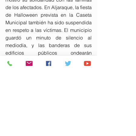
de los afectados. En Aljaraque, la fiesta 
de Halloween prevista en la Caseta 
Municipal también ha sido suspendida 
en respeto a las víctimas. El municipio 
guardó un minuto de silencio al 
mediodía, y las banderas de sus 
edificios públicos ondearán 
igualmente a media asta durante el 
periodo de luto.
Ambos consistorios destacan que 
estas decisiones responden a la 
necesidad de mostrar respeto y 
empatía en momentos de dolor y de 
fomentar la solidaridad en toda la 
comunidad, ante un desastre que ha 
impactado profundamente al país.