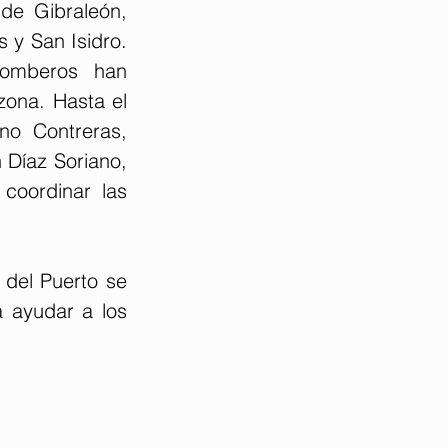
e Gibraleón, 
 y San Isidro. 
Bomberos han 
ona. Hasta el 
o Contreras, 
Díaz Soriano, 
oordinar las 
del Puerto se 
ayudar a los 