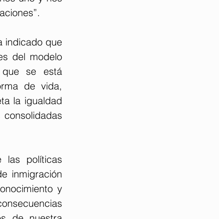
naciones”.
 indicado que 
es del modelo 
 que se está 
rma de vida, 
a la igualdad 
 consolidadas 
as políticas 
e inmigración 
onocimiento y 
consecuencias 
s de nuestra 