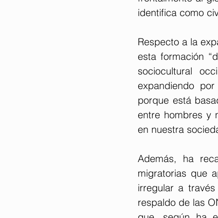
identifica como ci
Respecto a la exp
esta formación “d
sociocultural oc
expandiendo por 
porque está basad
entre hombres y m
en nuestra socied
Además, ha recal
migratorias que a
irregular a travé
respaldo de las O
que, según ha e