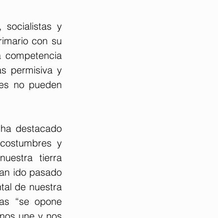
socialistas y 
imario con su 
a competencia 
s permisiva y 
es no pueden 
 ha destacado 
costumbres y 
estra tierra 
an ido pasado 
al de nuestra 
as “se opone 
nos une y nos 