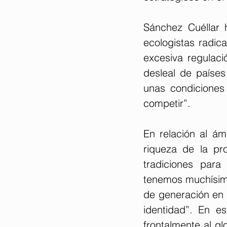
Sánchez Cuéllar h
ecologistas radica
excesiva regulaci
desleal de paíse
unas condiciones
competir”.
En relación al ám
riqueza de la pr
tradiciones para
tenemos muchísima
de generación en 
identidad”. En e
frontalmente al gl