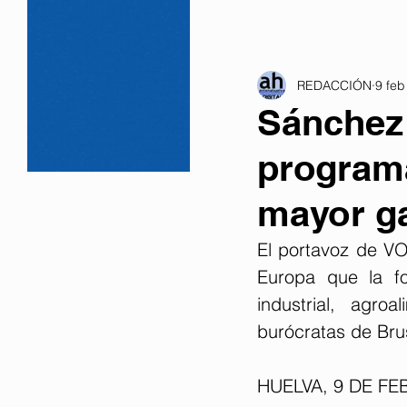
REDACCIÓN
9 feb
Sánchez 
programa
mayor ga
El portavoz de VO
Europa que la fo
industrial, agro
burócratas de Bru
HUELVA, 9 DE FE