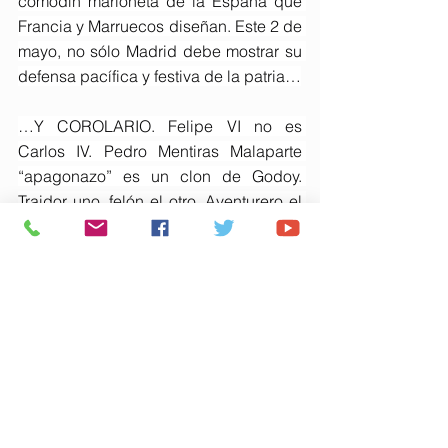
comodín marioneta de la España que 
Francia y Marruecos diseñan. Este 2 de 
mayo, no sólo Madrid debe mostrar su 
defensa pacífica y festiva de la patria…
…Y COROLARIO. Felipe VI no es 
Carlos IV. Pedro Mentiras Malaparte 
“apagonazo” es un clon de Godoy. 
Traidor uno, felón el otro. Aventurero el 
favorito de la reina, ambicioso y sin 
escrúpulos el que pretende destronar 
al rey.
RECORDATORIO. Pedro Mentiras no 
entrega España. Menos mal que Ayuso 
pidió nivel 3. El apagón resume cómo 
nos vende a Otegi y a Puigdemont. 
Robles y Marlaska no nos defienden, 