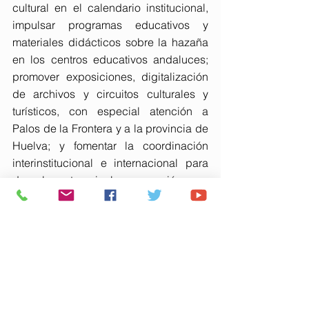
cultural en el calendario institucional, 
impulsar programas educativos y 
materiales didácticos sobre la hazaña 
en los centros educativos andaluces; 
promover exposiciones, digitalización 
de archivos y circuitos culturales y 
turísticos, con especial atención a 
Palos de la Frontera y a la provincia de 
Huelva; y fomentar la coordinación 
interinstitucional e internacional para 
dar al centenario la proyección que 
merece. Además, todos los grupos han 
apoyado de forma unánime la 
propuesta de VOX de que se 
reconozca oficialmente la labor 
histórica de la Sociedad Colombina 
por “su papel fue fundamental en la 
organización de los actos, en 