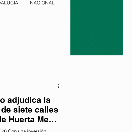
ALUCIA
NACIONAL
o adjudica la
de siete calles
 de Huerta Mena
las obras a la
26 Con una inversión