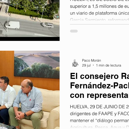
vuelta del vera
superior a 1,5 millones de e
un viario de plataforma únic
García Sarmiento, reformand
especial atención a la accesib
iluminación y el mobiliario 
del Ayuntamiento de Huelva 
para ejecutar las obras de r
de la barriada de Huerta Me
Paco Morán
29 jul
1 min de lectura
El consejero 
Fernández-Pac
con representa
pesquero
HUELVA, 29 DE JUNIO DE 20
dirigentes de FAAPE y FACOPE el comp
mantener el “diálogo perman
Agricultura, Pesca, Agua y 