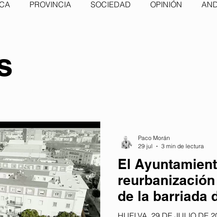
ICA
PROVINCIA
SOCIEDAD
OPINIÓN
AND
s
Paco Morán
29 jul
3 min de lectura
El Ayuntamient
reurbanización 
de la barriada
para comenzar 
HUELVA, 29 DE JULIO DE 20