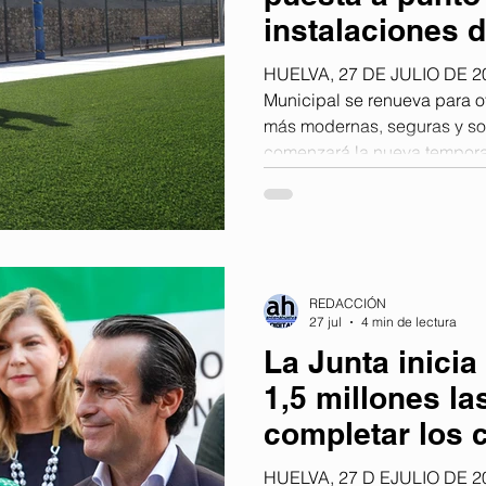
instalaciones 
la nueva temp
HUELVA, 27 DE JULIO DE 202
Municipal se renueva para o
más modernas, seguras y so
comenzará la nueva tempora
Polideportivo Municipal de P
estas semanas de vacaciones
disminuye, se están llevand
mantenimiento, reformas y m
todos los vecinos de la loca
REDACCIÓN
deporte favori
27 jul
4 min de lectura
La Junta inicia
1,5 millones la
completar los c
Huelva capital
HUELVA, 27 D EJULIO DE 20