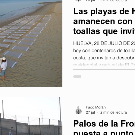
Las playas de 
amanecen con 
toallas que inv
Saggita
HUELVA, 28 DE JULIO DE 2
hoy con centenares de toalla
costa, que invitan a descubr
residencial y natural de El 
de la Flecha en El Rompido, 
Islantilla y La Antilla dan ca
de un código QR impreso en 
las personas que las han en
zona de El Rompido de difer
Paco Morán
27 jul
2 min de lectura
Palos de la Fro
puesta a punto