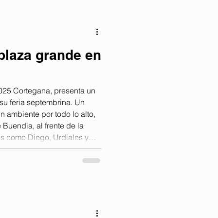
ra la Diputación de Huelva,
 recorren desde la partida a
 plaza grande en
25 Cortegana, presenta un
su feria septembrina. Un
n ambiente por todo lo alto,
 Buendia, al frente de la
os como Diego, Urdiales y
a esperada en una de las
des sitio y toros cuando eran
vid De Miranda completan un
intas ganaderías