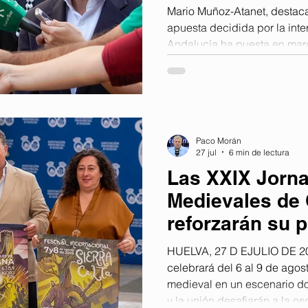
Mario Muñoz-Atanet, destaca
apuesta decidida por la int
Andalucía ha puesta en mar
los carriles bici de Huelva c
cercana a los 1,5 millones d
Fomento y Movilidad, Mari
por la alcaldesa de la ciuda
que esta intervención “es u
Paco Morán
27 jul
6 min de lectura
Las XXIX Jorn
Medievales de
reforzarán su 
con más espec
HUELVA, 27 D EJULIO DE 20
música y anima
celebrará del 6 al 9 de agosto
medieval en un escenario do
y la unión desafiarán a la o