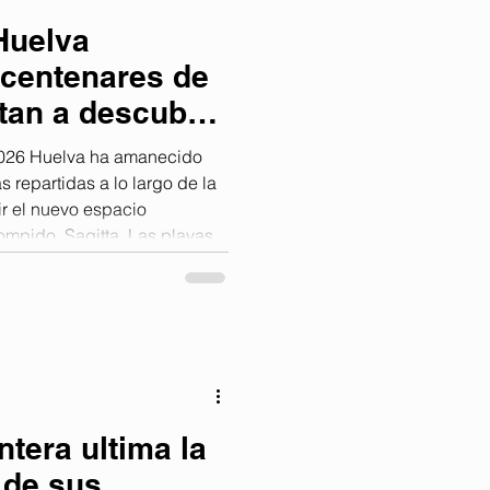
Huelva
centenares de
itan a descubrir
026 Huelva ha amanecido
s repartidas a lo largo de la
ir el nuevo espacio
Rompido, Sagitta. Las playas
El Portil, Punta Umbría,
bida a las toallas, que a través
cada una de ellas, llevan a
cuentren a conocer la nueva
entes formas: a
ntera ultima la
 de sus