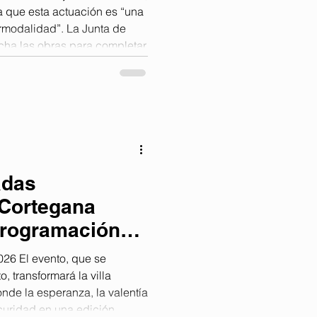
 que esta actuación es “una
ermodalidad”. La Junta de
cha las obras para completar
apital con una inversión
e euros. El consejero de
o Muñoz-Atanet, acompañado
d, Pilar Miranda, ha señalado
na apuesta decidida
adas
 Cortegana
programación
táculos,
26 El evento, que se
ción de calle
, transformará la villa
nde la esperanza, la valentía
scuridad en una edición