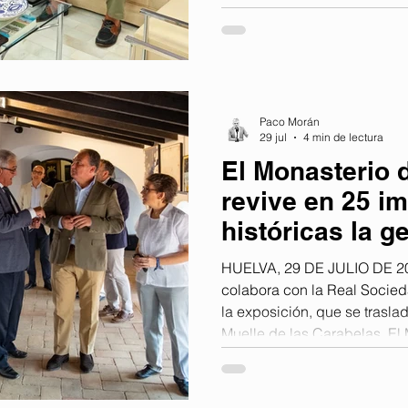
FernándezPacheco, ha ini
reuniones de trabajo con los
del sector pesquero de Anda
de la nueva legislatura para continuar con la
“interlocución y el diálogo
Paco Morán
el conjunto del sector.
29 jul
4 min de lectura
El Monasterio 
revive en 25 i
históricas la g
Ultra en el cen
HUELVA, 29 DE JULIO DE 20
vuelo
colabora con la Real Soci
la exposición, que se trasla
Muelle de las Carabelas. El
de La Rábida acoge desde 
conmemorativa del centenario
una muestra impulsada por 