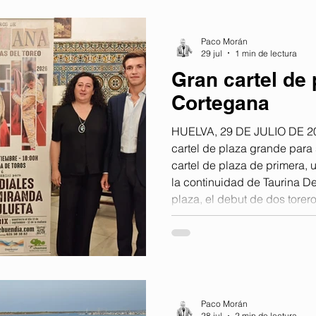
Onubense y en la que colabo
que reúne 25 fotografías que
Paco Morán
la
29 jul
1 min de lectura
Gran cartel de
Cortegana
HUELVA, 29 DE JULIO DE 20
cartel de plaza grande para 
cartel de plaza de primera, u
la continuidad de Taurina De
plaza, el debut de dos torer
Javier Zulueta y la presenci
plazas que le dió oportunida
años de vacas flacas de Da
cartel con todos los de dist
Paco Morán
28 jul
2 min de lectura