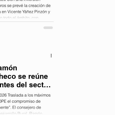
no
uros se prevé la creación de
a en Vicente Yáñez Pinzón y
o todo el ámbito, con
ilidad, la jardinería, la
urbano. La Junta de Gobierno
ha adjudicado el contrato
eurbanización de siete calles
na, una actuación que
Ramón
heco se reúne
ntes del sector
26 Traslada a los máximos
romiso de
ente”. El consejero de
Desarrollo Rural, Ramón