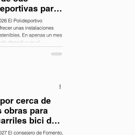
deportivas para
orada
6 El Polideportivo
frecer unas instalaciones
stenibles. En apenas un mes
da deportiva en el
alos de la Frontera. Durante
, en las que la actividad
o a cabo trabajos de
ejoras con el objetivo de que
lidad puedan practicar su
 por cerca de
s obras para
arriles bici de
27 El consejero de Fomento,