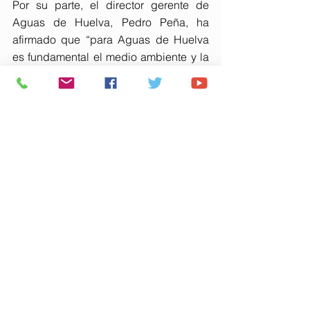
Por su parte, el director gerente de 
Aguas de Huelva, Pedro Peña, ha 
afirmado que “para Aguas de Huelva 
es fundamental el medio ambiente y la 
sostenibilidad” y ha asegurado que 
“tenemos un proyecto claro que es la 
eficiencia energética para los procesos 
de la empresa, ayudándonos de la 
economía circular en la gestión del 
ciclo integral del agua en la ciudad de 
Huelva”.
Además de las placas fotovoltaicas, 
Aguas de Huelva tiene en marcha otras 
medidas para combatir el cambio 
climático como la incorporación 
paulatina de vehículos híbridos y 
eléctricos a su flota. Asimismo, en la 
Estación Depuradora de Aguas 