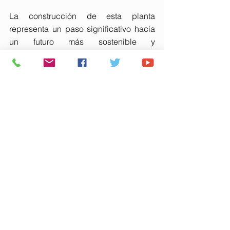
La construcción de esta planta 
representa un paso significativo hacia 
un futuro más sostenible y 
descarbonizado, no solo para 
Andalucía y España, sino también para 
toda Europa. La colaboración entre 
empresas privadas y el apoyo de las 
instituciones gubernamentales son 
clave para impulsar proyectos de esta 
magnitud, que no solo generan empleo 
y desarrollo económico, sino que 
también contribuyen a la protección 
del medio ambiente y al cumplimiento 
de los objetivos climáticos 
internacionales.
#AntenaHuelvaDigital
#Actualidad
#Hu