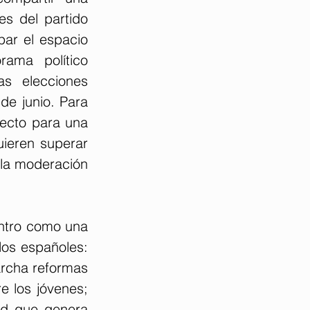
s del partido 
ar el espacio 
ama político 
s elecciones 
e junio. Para 
ecto para una 
ieren superar 
la moderación 
entro como una 
los españoles: 
rcha reformas 
 los jóvenes; 
ad que genera 