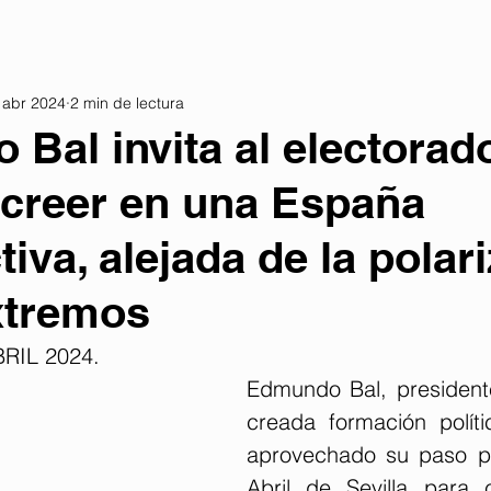
 abr 2024
2 min de lectura
Bal invita al electorad
 creer en una España
iva, alejada de la polar
xtremos
RIL 2024.
Edmundo Bal, presidente
creada formación polít
aprovechado su paso po
Abril de Sevilla para 