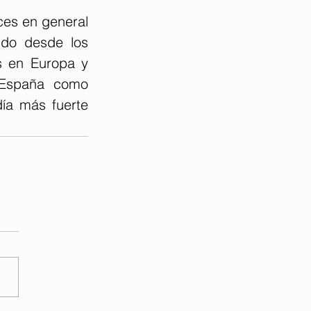
ces en general 
ido desde los 
 en Europa y 
 España como 
a más fuerte 