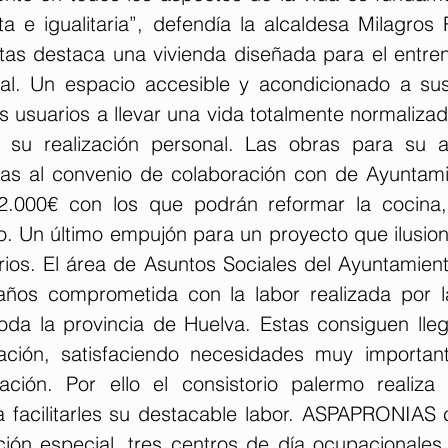
a e igualitaria”, defendía la alcaldesa Milagros 
tas destaca una vivienda diseñada para el entren
al. Un espacio accesible y acondicionado a sus
 usuarios a llevar una vida totalmente normalizad
 su realización personal. Las obras para su a
as al convenio de colaboración con de Ayuntami
12.000€ con los que podrán reformar la cocina,
so. Un último empujón para un proyecto que ilusiona
rios. El área de Asuntos Sociales del Ayuntamient
 años comprometida con la labor realizada por 
oda la provincia de Huelva. Estas consiguen lle
lación, satisfaciendo necesidades muy importan
ación. Por ello el consistorio palermo realiza
a facilitarles su destacable labor. ASPAPRONIAS 
ión especial, tres centros de día ocupacionales,