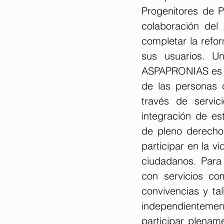
Progenitores de P
colaboración del
completar la refo
sus usuarios. Un
ASPAPRONIAS es un
de las personas c
través de servic
integración de e
de pleno derecho.
participar en la v
ciudadanos. Para f
con servicios co
convivencias y ta
independientemen
participar plenam