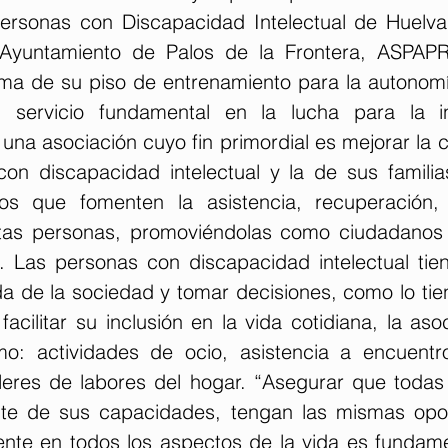
ersonas con Discapacidad Intelectual de Huelva.
 Ayuntamiento de Palos de la Frontera, ASPAP
rma de su piso de entrenamiento para la autonomí
 servicio fundamental en la lucha para la incl
a asociación cuyo fin primordial es mejorar la ca
on discapacidad intelectual y la de sus familias
ios que fomenten la asistencia, recuperación,
stas personas, promoviéndolas como ciudadanos 
 Las personas con discapacidad intelectual tie
ida de la sociedad y tomar decisiones, como lo ti
acilitar su inclusión en la vida cotidiana, la aso
mo: actividades de ocio, asistencia a encuentr
lleres de labores del hogar. “Asegurar que todas 
te de sus capacidades, tengan las mismas opor
ente en todos los aspectos de la vida es fundame