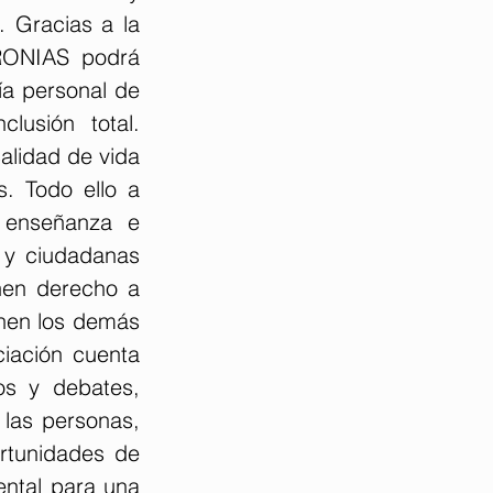
 Gracias a la 
RONIAS podrá 
a personal de 
usión total. 
lidad de vida 
. Todo ello a 
 enseñanza e 
y ciudadanas 
nen derecho a 
enen los demás 
ciación cuenta 
os y debates, 
las personas, 
tunidades de 
ntal para una 