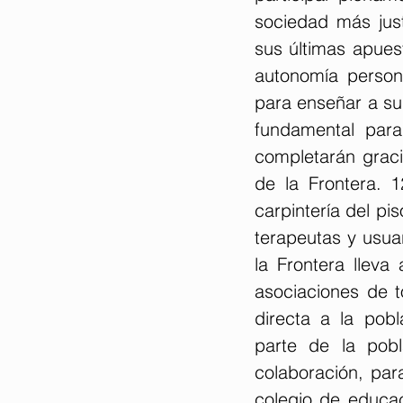
sociedad más just
sus últimas apues
autonomía person
para enseñar a sus
fundamental para
completarán graci
de la Frontera. 
carpintería del pi
terapeutas y usua
la Frontera lleva
asociaciones de t
directa a la pob
parte de la pobl
colaboración, par
colegio de educac