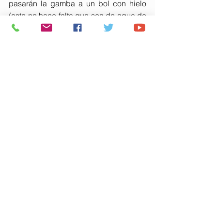
pasarán la gamba a un bol con hielo 
(este no hace falta que sea de agua de 
mar, sorprendentemente) para acabar 
la cocción.
Hecho esto, la gamba sabrá como las 
de toda la vida, ustedes habrán 
añadido 15,4 euros a su comida y, 
probablemente, contaminado su 
gamba del agua de la afamada cala. 
Técnica que pueden usar con 
cualquier pescado o marisco, a 
excepción del centollo según consejo 
experto.
Pero, eso sí, el PIB habrá crecido 
gracias a una sencilla regla: engañar al 
guiri o madrileño con un hervido de 
agua de mar. Montero lo sabe, ella se 
lleva el IVA, los catalanes sonríen: ellos 