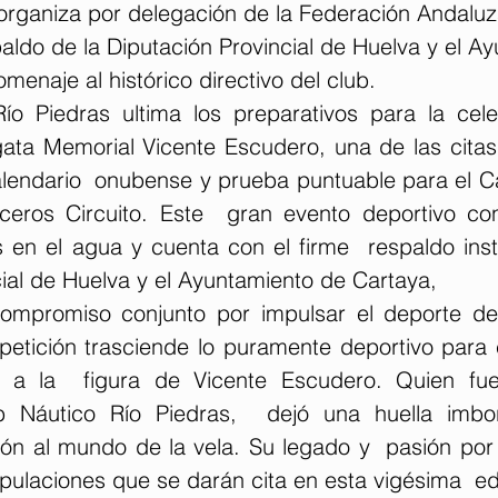
 organiza por delegación de la Federación Andaluz
menaje al histórico directivo del club.
ío Piedras ultima los preparativos para la cele
ta Memorial Vicente Escudero, una de las citas
lendario  onubense y prueba puntuable para el 
ceros Circuito. Este  gran evento deportivo co
en el agua y cuenta con el firme  respaldo instit
ial de Huelva y el Ayuntamiento de Cartaya, 
ompromiso conjunto por impulsar el deporte de 
etición trasciende lo puramente deportivo para c
 a la  figura de Vicente Escudero. Quien fue
ub Náutico Río Piedras,  dejó una huella imbor
ión al mundo de la vela. Su legado y  pasión por 
ripulaciones que se darán cita en esta vigésima  ed