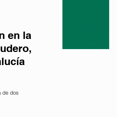
n en la
udero,
lucía
á de dos 