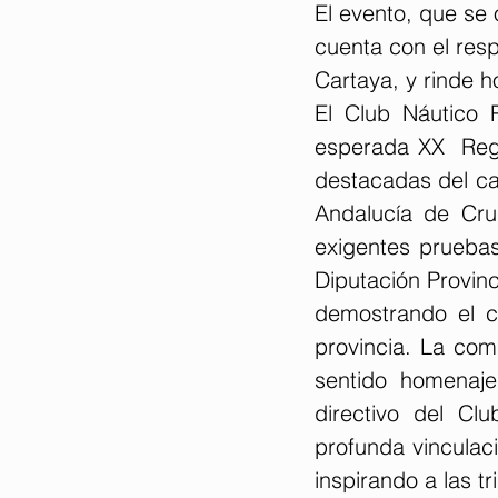
El evento, que se
Cartaya, y rinde ho
El Club Náutico R
esperada XX  Rega
destacadas del ca
Andalucía de Cru
exigentes pruebas 
Diputación Provinc
demostrando el c
provincia.
 La
 comp
sentido homenaje
directivo del Cl
profunda vinculac
inspirando a las t