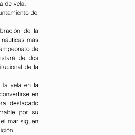
a de vela,
cuenta con el respaldo de la Diputación Provincial de Huelva y el Ayuntamiento de 
bración de la 
 náuticas más 
Campeonato de 
nstará de dos 
ucional de la 
la vela en la 
onvertirse en 
ra destacado 
rable por su 
el mar siguen 
ición.