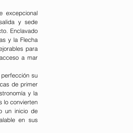
e excepcional 
alida y sede 
to. Enclavado 
s y la Flecha 
jorables para 
acceso a mar  
perfección su 
icas de primer 
tronomía y la 
 lo convierten 
 un inicio de 
lable en sus 