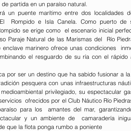
de partida en un paraíso natural.
ará un puente marítimo entre dos localidades d
 El  Rompido e Isla Canela. Como puerto de s
ompido se erige como  el escenario inicial perfec
so Paraje Natural de las Marismas del  Río Piedra
 enclave marinero ofrece unas condiciones  inme
mbinando el resguardo de su ría con el rápido 
a por ser un destino que ha sabido fusionar a la 
tradición pesquera con unas infraestructuras náut
 medioambiental privilegiado, su espectacular gas
servicios  ofrecidos por el Club Náutico Río Piedras
araíso para los  amantes del mar, garantizando
ctacular y un ambiente de  camaradería inigua
de que la flota ponga rumbo a poniente