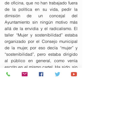
de oficina, que no han trabajado fuera 
de la política en su vida, pedir la 
dimisión de un concejal del 
Ayuntamiento sin ningún motivo más 
allá de la envidia y el radicalismo. El 
taller “Mujer y sostenibilidad” estaba 
organizado por el Consejo municipal 
de la mujer, por eso decía “mujer” y 
“sostenibilidad”, pero estaba dirigido 
al público en general, como venía 
escrito en el mismo cartel. Ha sido, sin 
duda, muy ingenuo por parte del PP 
creer que un mero error en 
comunicación no iba a ser utilizado por 
los carroñeros que habitan en el nido 
del socialismo de Huelva. El que debe 
dimitir no es el concejal del PP que ha 
organizado este taller, sino la cúpula 