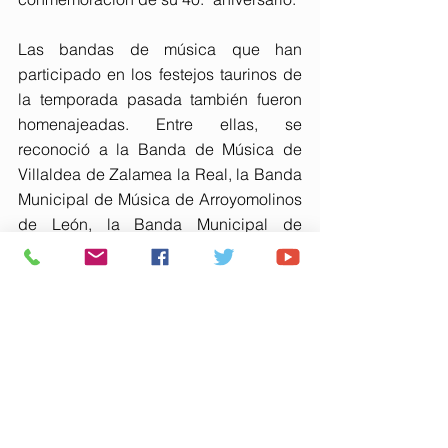
Las bandas de música que han 
participado en los festejos taurinos de 
la temporada pasada también fueron 
homenajeadas. Entre ellas, se 
reconoció a la Banda de Música de 
Villaldea de Zalamea la Real, la Banda 
Municipal de Música de Arroyomolinos 
de León, la Banda Municipal de 
Música de Rosal de la Frontera, la 
Banda Municipal de Música de 
Villarrasa y otras agrupaciones 
musicales de distintos municipios 
onubenses, además del compositor 
Félix de Carboneras.
El jurado evaluó un total de 23 