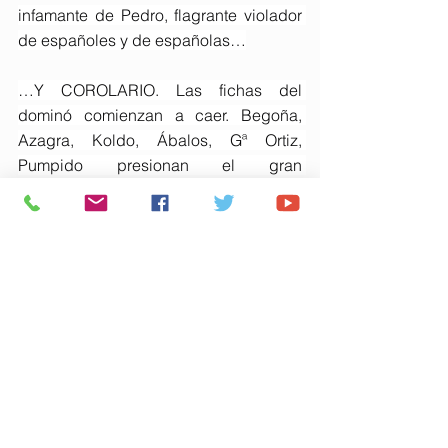
infamante de Pedro, flagrante violador 
de españoles y de españolas…
…Y COROLARIO. Las fichas del 
dominó comienzan a caer. Begoña, 
Azagra, Koldo, Ábalos, Gª Ortiz, 
Pumpido presionan el gran 
desparrame de Marisú. Pedro hace 
equilibrios antes de precipitarse. 
Carles, feliz, verá pasar su cadáver.
RECORDATORIO. Se dice en Cuba 
que “el dominó lo inventó un mudo”. Es 
como la omertá. Conservar el secreto 
es un intento vano de muchos 
tramposos. Ante el acorralamiento, 
vienen el cante y el estrépito.