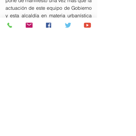
pone de manifiesto una vez más que la 
actuación de este equipo de Gobierno 
y esta alcaldía en materia urbanística 
es perfectamente legal” y ha lamentado 
que “el partido socialista actúe así para 
hacerme daño a mí, cuando a quien 
perjudican es al pueblo”.
“Les mueve el afán de venganza 
personal”, ha insistido el alcalde, 
añadiendo que “con posterioridad a la 
querella hemos comprobado por 
documentos oficiales que, para colmo, 
el anterior equipo de Gobierno 
socialista quería vender el SAPU-5 por 
4.982.554 euros, y han denunciado 
esta misma venta por 20 millones más 
la urbanización”.