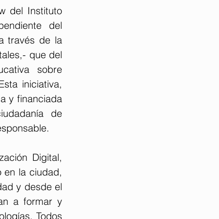
del Instituto 
endiente del 
a través de la 
ales,- que del 
cativa sobre 
a iniciativa, 
 y financiada 
iudadanía de 
esponsable.
ción Digital, 
en la ciudad, 
ad y desde el 
an a formar y 
ologías. Todos 