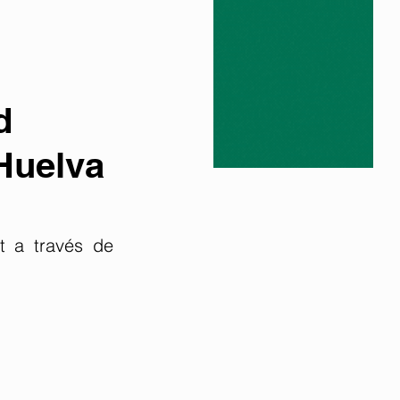
d
Huelva
t a través de 