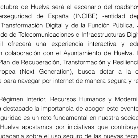
tubre de Huelva será el escenario del roadshow 
erseguridad de España (INCIBE) -entidad dep
 Transformación Digital y de la Función Pública, 
do de Telecomunicaciones e Infraestructuras Digit
 ofrecerá una experiencia interactiva y edu
n colaboración con el Ayuntamiento de Huelva. Est
lan de Recuperación, Transformación y Resiliencia
ropea (Next Generation), busca dotar a la c
e para navegar por internet de manera segura y r
Régimen Interior, Recursos Humanos y Moderniza
 destacado la importancia de acoger este evento 
eguridad es un reto fundamental en nuestra socied
Huelva apostamos por iniciativas que contribuy
ciudadanía sobre el uso seguro de las nuevas tecn