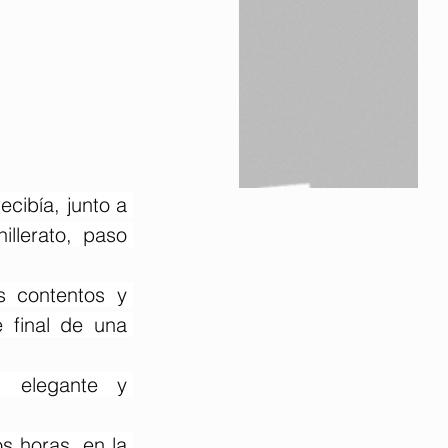
cibía, junto a 
lerato, paso 
s contentos y 
 final de una 
 elegante y 
 horas, en la 