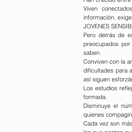
Viven conectado
información, exig
JOVENES SENSI
Pero detrás de e
preocupados por s
saben.
Conviven con la an
dificultades para 
así siguen esforz
Los estudios refl
formada.
Disminuye el núm
quienes compagin
Cada vez son más 