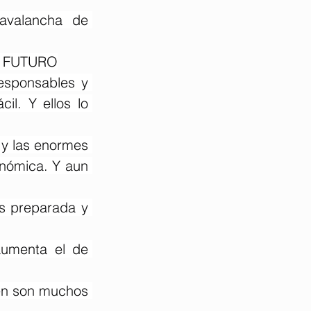
valancha de 
U FUTURO
esponsables y 
l. Y ellos lo 
 y las enormes 
nómica. Y aun 
s preparada y 
umenta el de 
én son muchos 