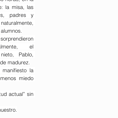
 la misa, las 
s, padres y 
naturalmente, 
s alumnos.
prendieron 
lmente, el 
ieto, Pablo, 
o de madurez.
manifiesto la 
 menos miedo 
d actual” sin 
uestro.