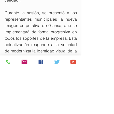
calidad".
Durante la sesión, se presentó a los 
representantes municipales la nueva 
imagen corporativa de Giahsa, que se 
implementará de forma progresiva en 
todos los soportes de la empresa. Esta 
actualización responde a la voluntad 
de modernizar la identidad visual de la 
compañía y reforzar su 
posicionamiento como referente en la 
gestión pública del agua y los residuos 
en la provincia de Huelva.
De este modo, la MAS y Giahsa 
reafirman su compromiso con la 
excelencia en la prestación de 
servicios públicos esenciales, 