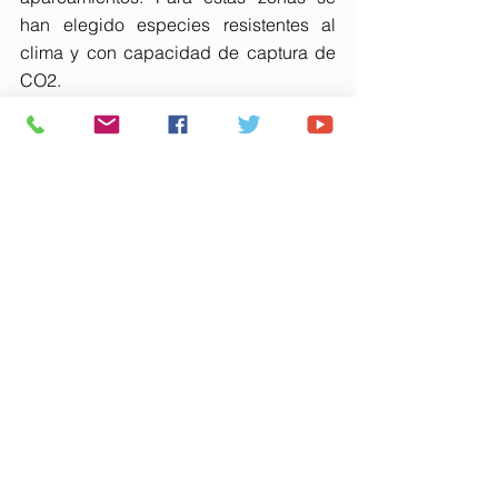
han elegido especies resistentes al 
clima y con capacidad de captura de 
CO2.
Se trata, por tanto, de un proyecto 
comprometido con la sostenibilidad, la 
adaptación al cambio climático y la 
preservación del entorno natural, que 
prioriza el bienestar y confort de sus 
habitantes.
Sobre Loiola
Loiola es la promotora inmobiliaria del 
grupo vasco Uria Corporación. Con 60 
años de historia y más de 5.000 
hogares a lo largo de su trayectoria, la 
compañía avala su compromiso con la 
calidad, el bienestar y el confort. Con 
una estrategia basada en la innovación 