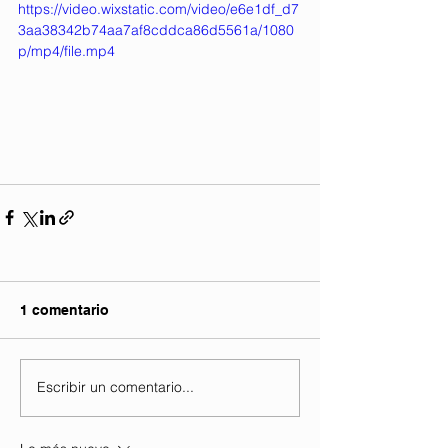
https://video.wixstatic.com/video/e6e1df_d7
3aa38342b74aa7af8cddca86d5561a/1080
p/mp4/file.mp4
1 comentario
Escribir un comentario...