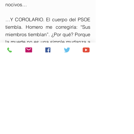
nocivos…
…Y COROLARIO. El cuerpo del PSOE 
tiembla. Homero me corregiría: “Sus 
miembros tiemblan”. ¿Por qué? Porque 
la muerte no es una simple mudanza a 
otro lugar. Es un final. De ahí el temblor 
de los miembros de esa mafia.
RECORDATORIO. Hay, presidente 
cobarde, mucho. Nada creo de lo que 
prometes. Los datos destrozan tu 
relato. Tu juramento de reconstrucción 
es tan falso como tu identidad política. 
Vete de Moncloa y de España.