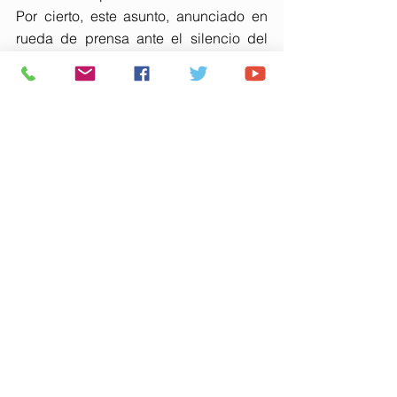
Por cierto, este asunto, anunciado en 
rueda de prensa ante el silencio del 
ministro no aparece en la WEB de La 
Moncloa.
En la última liquidación (2022), 
Catalunya se quedaba del IRPF 12282 
millones. El estado se quedaba 12741, 
recaudados allí. Teniendo en cuenta 
que, en 2023, la recaudación por IRPF 
aumentó el 9,9% y, en 2024, el 7,6%, 
nos encontraríamos ante un total de 
29590 millones para Catalunya, los 
treinta mil de Junqueras. Ahora pagan 
de solidaridad casi nada en 
comparación con sus recursos, 
calculen con cupo de por medio.
Pero además, insisto: son insaciables: 
tanto Junqueras como Puigdemont se 