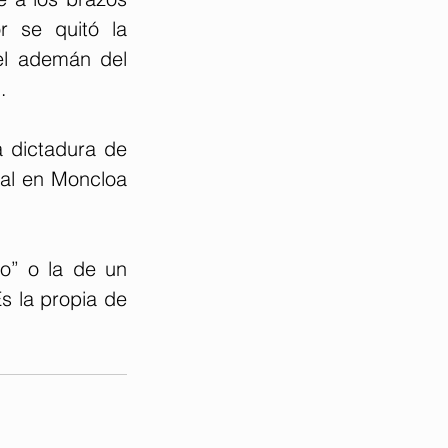
 se quitó la 
el ademán del 
…
 dictadura de 
cal en Moncloa 
” o la de un 
s la propia de 