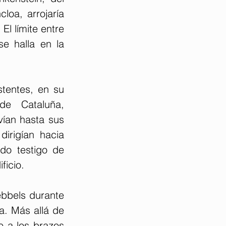
loa, arrojaría 
l límite entre 
e halla en la 
stentes, en su 
e Cataluña, 
ían hasta sus 
irigían hacia 
do testigo de 
ficio.
bbels durante 
. Más allá de 
 a los brazos 