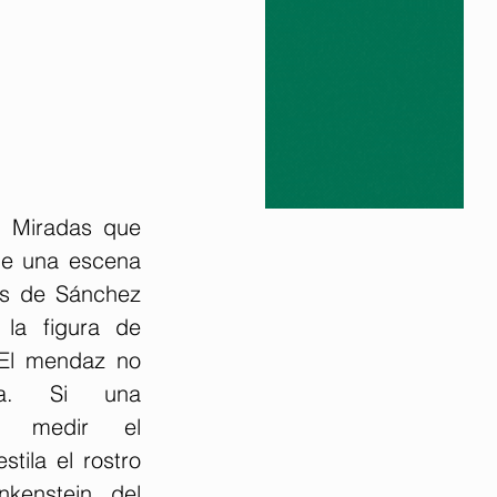
. Miradas que 
e una escena 
s de Sánchez 
 la figura de 
 El mendaz no 
a. Si una 
a medir el 
ila el rostro 
nkenstein, del 