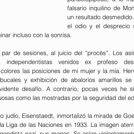
falsario inquilino de Monc
un resultado desmedido. E
el odio y el desprecio s
nar incluso con la sonrisa.
 par de sesiones, al juicio del “procès”. Los asi
 independentistas venidos ex profeso desd
colores las posiciones de mi mujer y la mía. Herv
bucales y exhibición de abalorios amarillos se d
idente desafío. A contrario, pocas veces he si
uosas como las mostradas por la seguridad del edi
 judío, Eisenstaedt, inmortalizó la mirada de Goe
la Liga de las Naciones en 1933. La imagen aterra
agandista nazi, sus manos. Se asían violentamente