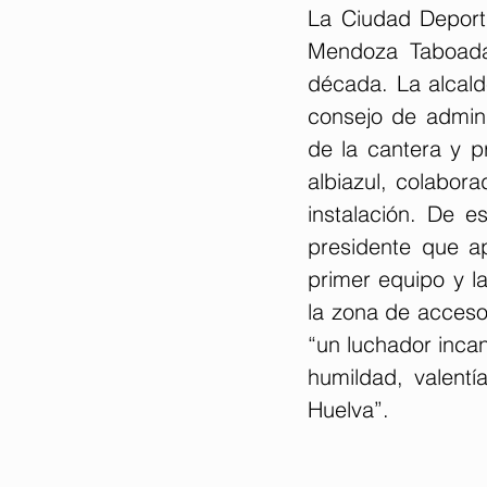
La Ciudad Deporti
Mendoza Taboada,
década. La alcald
consejo de admini
de la cantera y p
albiazul, colabor
instalación. De e
presidente que ap
primer equipo y la
la zona de acces
“un luchador incan
humildad, valentí
Huelva”.