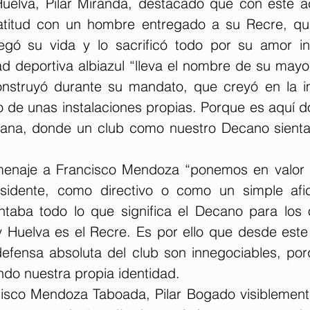
uelva, Pilar Miranda, destacado que con este a
titud con un hombre entregado a su Recre, que 
egó su vida y lo sacrificó todo por su amor inc
 deportiva albiazul “lleva el nombre de su mayor 
nstruyó durante su mandato, que creyó en la im
o de unas instalaciones propias. Porque es aquí d
ñana, donde un club como nuestro Decano sienta 
menaje a Francisco Mendoza “ponemos en valor l
idente, como directivo o como un simple afic
taba todo lo que significa el Decano para los 
 Huelva es el Recre. Es por ello que desde este
efensa absoluta del club son innegociables, porq
do nuestra propia identidad.
cisco Mendoza Taboada, Pilar Bogado visiblemen