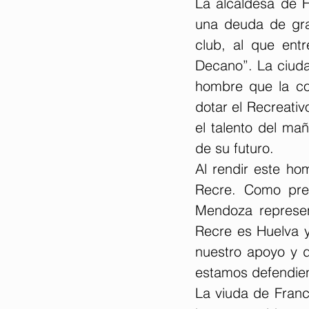
La alcaldesa de H
una deuda de gra
club, al que entr
Decano”. La ciudad
hombre que la co
dotar el Recreativ
el talento del ma
de su futuro.
Al rendir este ho
Recre. Como pres
Mendoza represen
Recre es Huelva y
nuestro apoyo y d
estamos defendien
La viuda de Fran