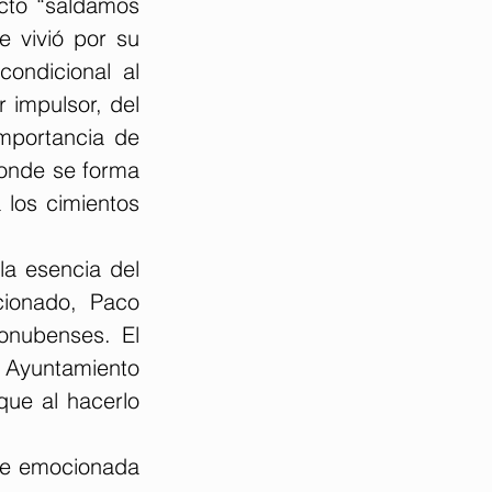
cto “saldamos 
vivió por su 
ondicional al 
impulsor, del 
portancia de 
onde se forma 
los cimientos 
a esencia del 
ionado, Paco 
onubenses. El 
 Ayuntamiento 
ue al hacerlo 
te emocionada 