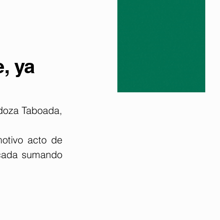
, ya
doza Taboada, 
otivo acto de 
cada sumando 