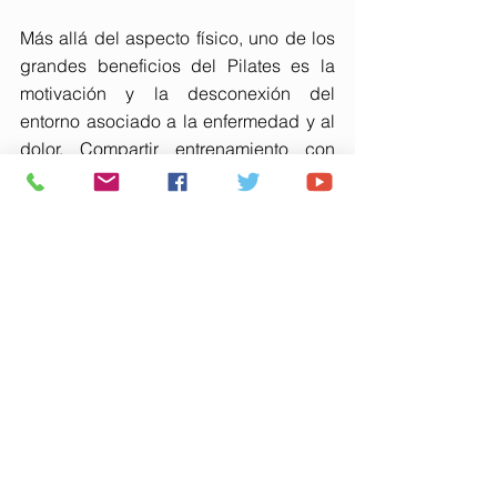
Más allá del aspecto físico, uno de los 
grandes beneficios del Pilates es la 
motivación y la desconexión del 
entorno asociado a la enfermedad y al 
dolor. Compartir entrenamiento con 
otras personas, en un ambiente 
saludable y positivo, ayuda a salir de 
esa conversación constante sobre las 
dolencias. 
En este sentido, Trini no solo orienta 
desde su amplia trayectoria 
profesional, sino también desde su 
propia experiencia personal. Su 
evolución tras sufrir una doble hernia 
discal, superada gracias a la 
perseverancia y al trabajo muscular 
previo, se ha convertido en un ejemplo 