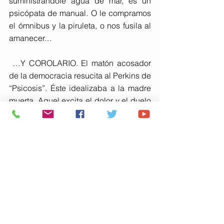
suministrándole agua de mar, es un 
psicópata de manual. O le compramos 
el ómnibus y la piruleta, o nos fusila al 
amanecer…
 …Y COROLARIO. El matón acosador 
de la democracia resucita al Perkins de 
“Psicosis”. Éste idealizaba a la madre 
muerta. Aquel excita el dolor y el duelo 
de esta sociedad amarrada, 
enmohecida y triste.
 RECORDATORIO. Acaso “Marnie la 
ladrona” justifique la historia de mal 
amor del presidente. Él llama dolor 
social a lo que es su cruz conyugal. 
Ella rechaza tratamiento para los 
problemas psicológicos de una 