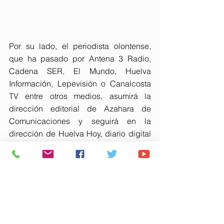
Por su lado, el periodista olontense, 
que ha pasado por Antena 3 Radio, 
Cadena SER, El Mundo, Huelva 
Información, Lepevisión o Canalcosta 
TV entre otros medios, asumirá la 
dirección editorial de Azahara de 
Comunicaciones y seguirá en la 
dirección de Huelva Hoy, diario digital 
que iniciará en los próximos meses una 
nueva etapa.
Además, Suárez Candilejo continuará 
al frente del programa de análisis HOY 
Debatimos y de un nuevo espacio 
televisivo en fase de producción, entre 
otros proyectos editoriales. Todo ello 