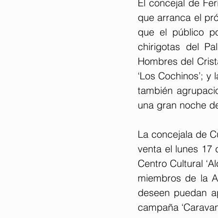
El concejal de Fe
que arranca el pró
que el público po
chirigotas del Pa
Hombres del Crista
‘Los Cochinos’; y l
también agrupacio
una gran noche de
La concejala de Cu
venta el lunes 17 d
Centro Cultural ‘A
miembros de la A
deseen puedan apo
campaña ‘Caravana