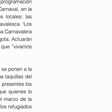
 programación 
arnaval, en la 
 locales: las 
avalesca ‘Los 
ña Carnavalera 
gota. Actuarán 
 que “vivamos 
 se ponen a la 
 taquillas del 
 presentes los 
ue quienes lo 
l marco de la 
os refugiados 