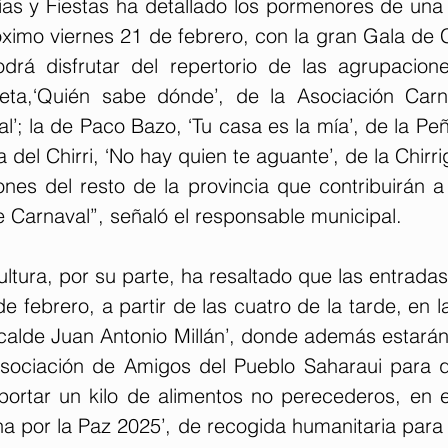
rias y Fiestas ha detallado los pormenores de una
ximo viernes 21 de febrero, con la gran Gala de C
drá disfrutar del repertorio de las agrupaciones
leta,‘Quién sabe dónde’, de la Asociación Carn
l’; la de Paco Bazo, ‘Tu casa es la mía’, de la Pe
a del Chirri, ‘No hay quien te aguante’, de la Chirri
nes del resto de la provincia que contribuirán a
 Carnaval”, señaló el responsable municipal.
ltura, por su parte, ha resaltado que las entradas
e febrero, a partir de las cuatro de la tarde, en las
lcalde Juan Antonio Millán’, donde además estarán
sociación de Amigos del Pueblo Saharaui para q
rtar un kilo de alimentos no perecederos, en e
 por la Paz 2025’, de recogida humanitaria para l