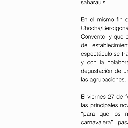
saharauis.
En el mismo fin d
Chochá/Berdigoná
Convento, y que co
del establecimie
espectáculo se tra
y con la colabor
degustación de una
las agrupaciones.
El viernes 27 de f
las principales no
“para que los m
carnavalera”, pa