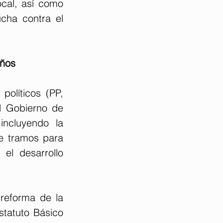
cal, así como 
cha contra el 
eños
olíticos (PP, 
 Gobierno de 
ncluyendo la 
e tramos para 
el desarrollo 
reforma de la 
tatuto Básico 