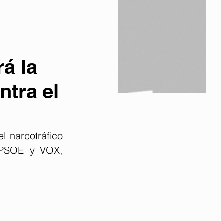
rá la
ntra el
 narcotráfico 
 PSOE y VOX, 